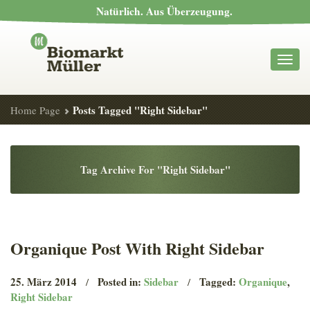
Natürlich. Aus Überzeugung.
Toggl
navig
Posts Tagged "Right Sidebar"
Home Page
Tag
Archive For "Right Sidebar"
Organique
Post With Right Sidebar
25. März 2014
Posted in:
Sidebar
Tagged:
Organique
,
/
/
Right Sidebar